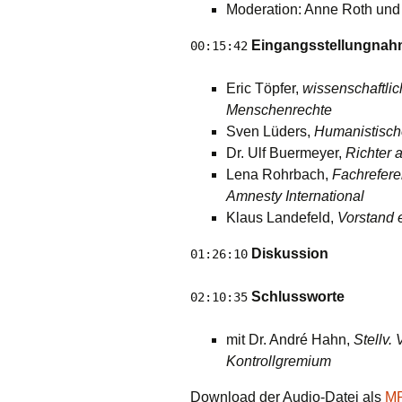
Moderation: Anne Roth und
Eingangsstellungna
00:15:42
Eric Töpfer,
wissenschaftlic
Menschenrechte
Sven Lüders,
Humanistisch
Dr. Ulf Buermeyer,
Richter 
Lena Rohrbach,
Fachreferen
Amnesty International
Klaus Landefeld,
Vorstand 
Diskussion
01:26:10
Schlussworte
02:10:35
mit Dr. André Hahn,
Stellv.
Kontrollgremium
Download der Audio-Datei als
M