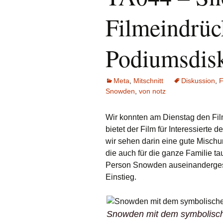
Filmeindrüc
Podiumsdis
Meta
,
Mitschnitt
Diskussion
,
F
Snowden
,
von notz
Wir konnten am Dienstag den Fil
bietet der Film für Interessiert
wir sehen darin eine gute Misch
die auch für die ganze Familie ta
Person Snowden auseinandergese
Einstieg.
Snowden mit dem symbolische