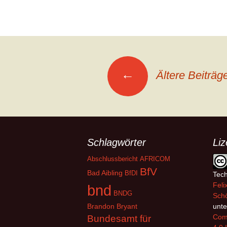
Beitragsnavigation
←
Ältere Beiträg
Schlagwörter
Li
Abschlussbericht
AFRICOM
BfV
Bad Aibling
BfDI
Tech
Feli
bnd
BNDG
Schö
Brandon Bryant
unte
Com
Bundesamt für