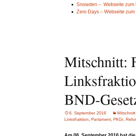
Snowden – Webseite zum 
Zero Days – Webseite zum 
Mitschnitt:
Linksfrakti
BND-Gesetz
6. September 2016
Mitschnitt
Linksfraktion
,
Parlament
,
PKGr
,
Refo
Am 06. September 2016 hat die