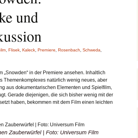
ke und
kussion
ilm
,
Flisek
,
Kaleck
,
Premiere
,
Rosenbach
,
Schweda
,
m „Snowden“ in der Premiere ansehen. Inhaltlich
e des Themenkomplexes natürlich wenig neues, aber
ung aus dokumentarischen Elementen und Spielfilm,
ugt. Gerade diejenigen, die sich bisher wenig mit der
tzt haben, bekommen mit dem Film einen leichten
n Zauberwürfel | Foto: Universum Film