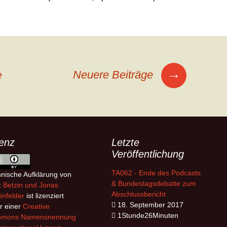
→
Neuere Beiträge
e
zenz
Letzte
Veröffentlichung
TA062 - Ende des Podcasts
nische Aufklärung
von
& Bundestagsdebatte zum
x Betzin und Jonas
Abschlussbericht
nfelder
ist lizenziert
18. September 2017
r einer
Creative
1Stunde26Minuten
mons Namensnennung