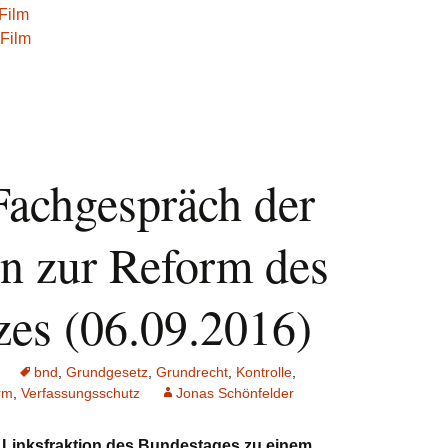
Film
Film
 Fachgespräch der
on zur Reform des
es (06.09.2016)
bnd
,
Grundgesetz
,
Grundrecht
,
Kontrolle
,
rm
,
Verfassungsschutz
Jonas Schönfelder
 Linksfraktion des Bundestages zu einem