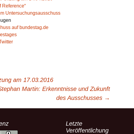
f Reference“
zum Untersuchungsausschuss
eugen
huss auf bundestag.de
destages
Twitter
tzung am 17.03.2016
tephan Martin: Erkenntnisse und Zukunft
des Ausschusses
→
zenz
Letzte
Veröffentlichung