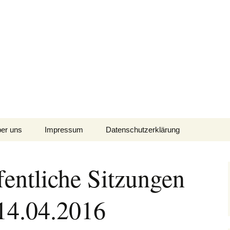
n Geheimdienst-Untersuchungsausschuss
 Aufklärung
er uns
Impressum
Datenschutzerklärung
olgen
eam
entliche Sitzungen
te
ntakt
14.04.2016
s
ank