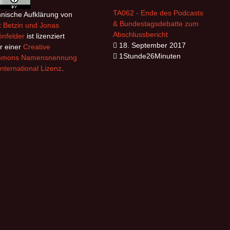
TA062 - Ende des Podcasts
nische Aufklärung
von
& Bundestagsdebatte zum
x Betzin und Jonas
Abschlussbericht
nfelder
ist lizenziert
18. September 2017
r einer
Creative
1Stunde26Minuten
mons Namensnennung
International Lizenz
.