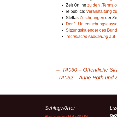
Zeit Online
zu den „Terms o
re:publica:
Veranstaltung 
Stellas
Zeichnungen
der Z
Der 1. Untersuchungsaussc
Sitzungskalender des Bun
Technische Aufklärung
auf 
Beitragsnavigation
←
TA030 – Öffentliche Si
TA032 – Anne Roth und S
Schlagwörter
Li
Abschlussbericht
AFRICOM