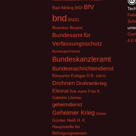
BfV
Bad Aibling
BfDI
Tech
Feli
bnd
BNDG
Schö
Brandon Bryant
unte
Com
Bundesamt für
4.0 
Verfassungsschutz
Bundesgerichtshof
Bundeskanzleramt
Bundesnachrichtendienst
Bünyamin Erdogan
D.B.
DAFIS
Drohnen
Drohnenkrieg
Eikonal
five eyes
Frau K.
Gabriele Löwnau
geheimdienst
Geheimer Krieg
Glotaic
Günter Heiß
H. K.
Hauptstelle für
Befragungswesen