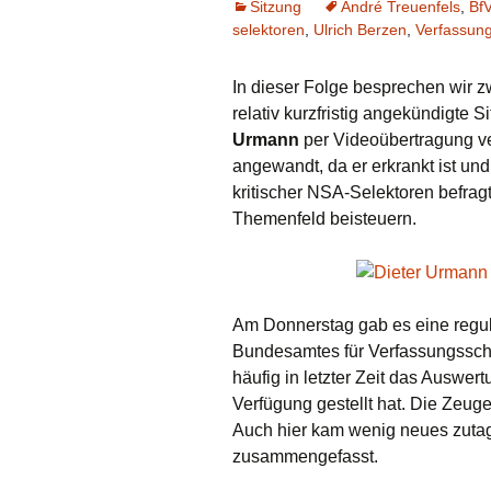
Sitzung
André Treuenfels
,
Bf
selektoren
,
Ulrich Berzen
,
Verfassun
In dieser Folge besprechen wir z
relativ kurzfristig angekündigte 
Urmann
per Videoübertragung v
angewandt, da er erkrankt ist un
kritischer NSA-Selektoren befra
Themenfeld beisteuern.
Am Donnerstag gab es eine regulä
Bundesamtes für Verfassungssch
häufig in letzter Zeit das Auswe
Verfügung gestellt hat. Die Zeu
Auch hier kam wenig neues zutag
zusammengefasst.