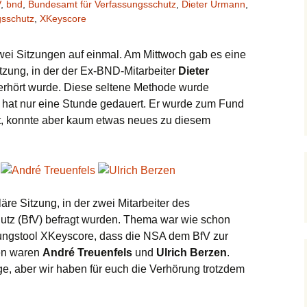
V
,
bnd
,
Bundesamt für Verfassungsschutz
,
Dieter Urmann
,
gsschutz
,
XKeyscore
wei Sitzungen auf einmal. Am Mittwoch gab es eine
Sitzung, in der der Ex-BND-Mitarbeiter
Dieter
erhört wurde. Diese seltene Methode wurde
d hat nur eine Stunde gedauert. Er wurde zum Fund
gt, konnte aber kaum etwas neues zu diesem
re Sitzung, in der zwei Mitarbeiter des
utz (BfV) befragt wurden. Thema war wie schon
rtungstool XKeyscore, dass die NSA dem BfV zur
gen waren
André Treuenfels
und
Ulrich Berzen
.
e, aber wir haben für euch die Verhörung trotzdem